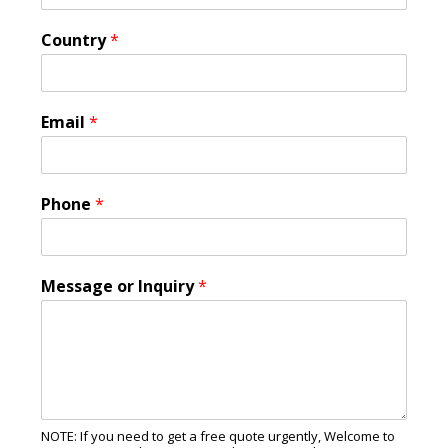
Country
*
Email
*
Phone
*
Message or Inquiry
*
NOTE: If you need to get a free quote urgently, Welcome to