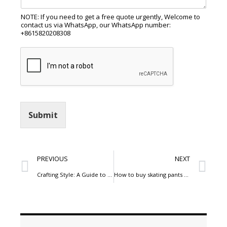
NOTE: If you need to get a free quote urgently, Welcome to
contact us via WhatsApp, our WhatsApp number:
+8615820208308
Submit
PREVIOUS
NEXT
Crafting Style: A Guide to Designing Your Own Men’s Jeans
How to buy skating pants from China